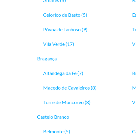
Amares (5)
B
Celorico de Basto (5)
E
Póvoa de Lanhoso (9)
T
Vila Verde (17)
Vi
Bragança
Alfândega da Fé (7)
B
Macedo de Cavaleiros (8)
M
Torre de Moncorvo (8)
Vi
Castelo Branco
Belmonte (5)
C