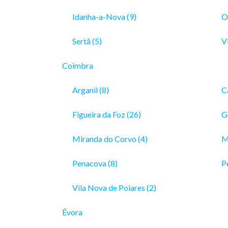
Idanha-a-Nova (9)
Ol
Sertã (5)
Vi
Coimbra
Arganil (8)
C
Figueira da Foz (26)
Gó
Miranda do Corvo (4)
M
Penacova (8)
P
Vila Nova de Poiares (2)
Évora