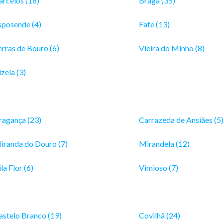
arcelos (18)
Braga (35)
sposende (4)
Fafe (13)
erras de Bouro (6)
Vieira do Minho (8)
zela (3)
ragança (23)
Carrazeda de Ansiães (5
iranda do Douro (7)
Mirandela (12)
la Flor (6)
Vimioso (7)
astelo Branco (19)
Covilhã (24)