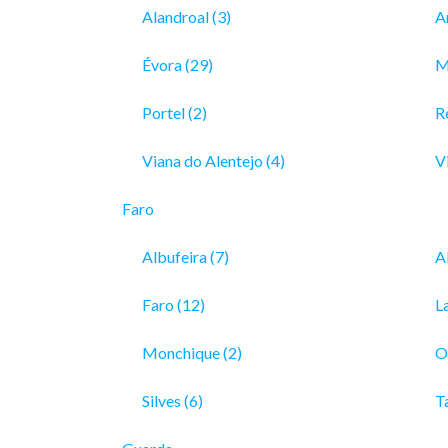
Alandroal (3)
Ar
Évora (29)
M
Portel (2)
R
Viana do Alentejo (4)
Vi
Faro
Albufeira (7)
A
Faro (12)
L
Monchique (2)
O
Silves (6)
Ta