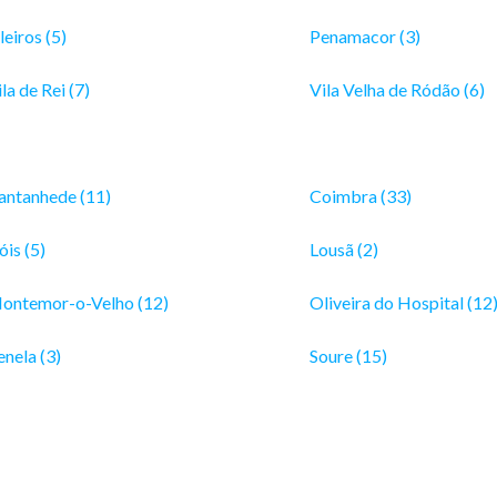
eiros (5)
Penamacor (3)
la de Rei (7)
Vila Velha de Ródão (6)
antanhede (11)
Coimbra (33)
is (5)
Lousã (2)
ontemor-o-Velho (12)
Oliveira do Hospital (12
enela (3)
Soure (15)