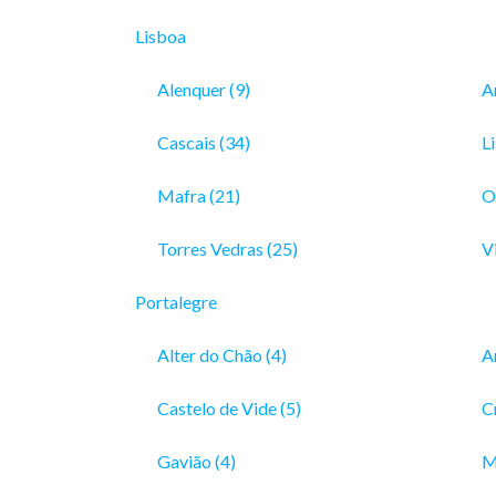
Lisboa
Alenquer (9)
A
Cascais (34)
L
Mafra (21)
O
Torres Vedras (25)
Vi
Portalegre
Alter do Chão (4)
A
Castelo de Vide (5)
C
Gavião (4)
M