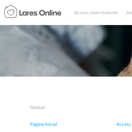
Access zone réservée
In
Global
Página Inicial
Access 