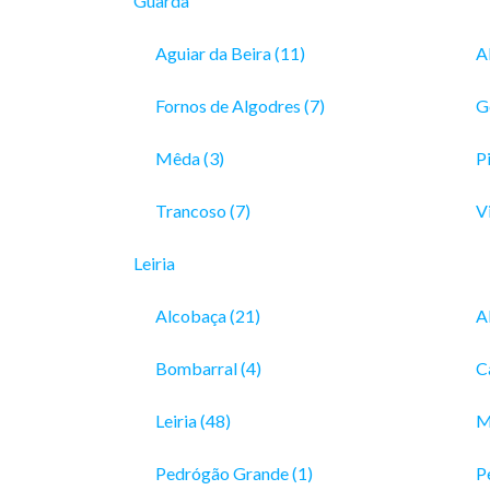
Guarda
Aguiar da Beira (11)
A
Fornos de Algodres (7)
G
Mêda (3)
Pi
Trancoso (7)
V
Leiria
Alcobaça (21)
A
Bombarral (4)
C
Leiria (48)
M
Pedrógão Grande (1)
P