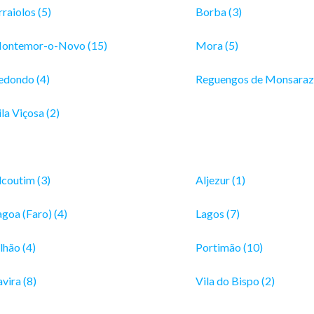
raiolos (5)
Borba (3)
ontemor-o-Novo (15)
Mora (5)
edondo (4)
Reguengos de Monsaraz 
la Viçosa (2)
lcoutim (3)
Aljezur (1)
agoa (Faro) (4)
Lagos (7)
lhão (4)
Portimão (10)
vira (8)
Vila do Bispo (2)