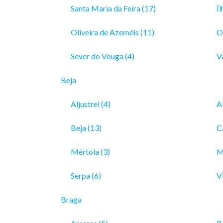
Santa Maria da Feira (17)
Íl
Oliveira de Azeméis (11)
Ol
Sever do Vouga (4)
V
Beja
Aljustrel (4)
A
Beja (13)
C
Mértola (3)
M
Serpa (6)
Vi
Braga