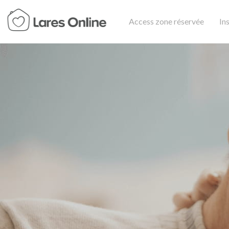
Access zone réservée
In