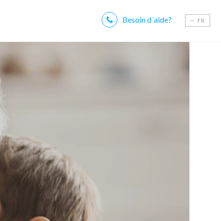
Besoin d´aide?
FR