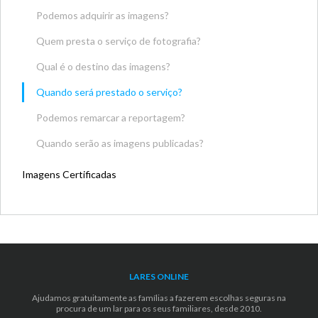
Podemos adquirir as imagens?
Quem presta o serviço de fotografia?
Qual é o destino das imagens?
Quando será prestado o serviço?
Podemos remarcar a reportagem?
Quando serão as imagens publicadas?
Imagens Certificadas
LARES ONLINE
Ajudamos gratuitamente as famílias a fazerem escolhas seguras na
procura de um lar para os seus familiares, desde 2010.