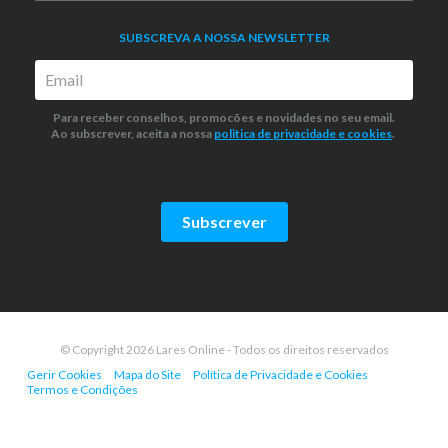
SUBSCREVA A NOSSA NEWSLETTER
Para receber conselhos, promocões e novidades no seu email.
Ao subscrever, aceita a nossa
politica de privacidade
e cookies
.
Subscrever
© Copyright 2026 Lares Online - Todos os direitos reservados
Gerir Cookies
Mapa do Site
Política de Privacidade e Cookies
Termos e Condições