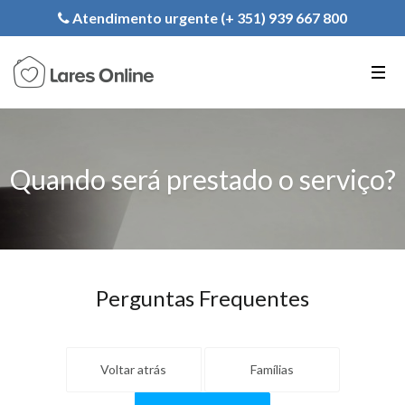
Registe a sua Instituição
Atendimento urgente (+ 351) 939 667 800
PT
EN
FR
Quando será prestado o serviço?
Perguntas Frequentes
Voltar atrás
Famílias