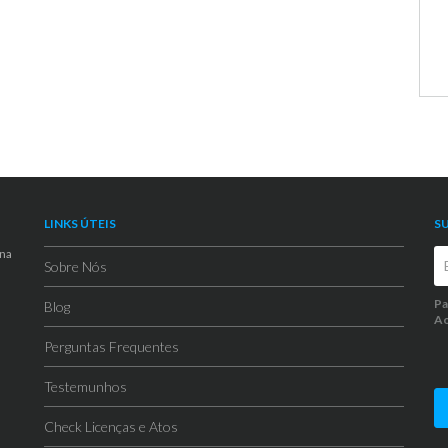
LINKS ÚTEIS
S
 na
Sobre Nós
Pa
Blog
Ao
Perguntas Frequentes
Testemunhos
Check Licenças e Atos