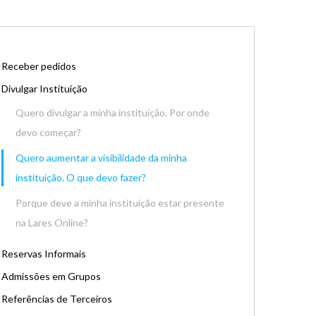
Receber pedidos
Divulgar Instituição
Quero divulgar a minha instituição. Por onde
devo começar?
Quero aumentar a visibilidade da minha
instituição. O que devo fazer?
Porque deve a minha instituição estar presente
na Lares Online?
Reservas Informais
Admissões em Grupos
Referências de Terceiros