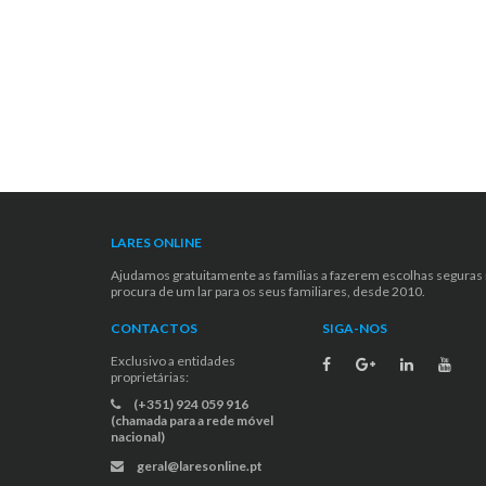
LARES ONLINE
Ajudamos gratuitamente as famílias a fazerem escolhas seguras
procura de um lar para os seus familiares, desde 2010.
CONTACTOS
SIGA-NOS
Exclusivo a entidades
proprietárias:
(+351) 924 059 916
(chamada para a rede móvel
nacional)
geral@laresonline.pt