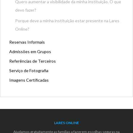
Quero aumentar a visibilidade da minha instituição. O que
devo fazer?
Porque deve a minha instituição estar presente na Lares
Online?
Reservas Informais
Admissões em Grupos
Referências de Terceiros
Serviço de Fotografia
Imagens Certificadas
LARES ONLINE
Ajudamos gratuitamente as famílias a fazerem escolhas seguras na