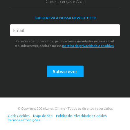
Check Licenças e Atos
SUBSCREVA A NOSSA NEWSLETTER
Para receber conselhos, promocões e novidades no seu email.
Ao subscrever, aceita a nossa
politica de privacidade
e cookies
.
Subscrever
© Copyright 2026 Lares Online - Todos os direitos reservados
Gerir Cookies
Mapa do Site
Política de Privacidade e Cookies
Termos e Condições