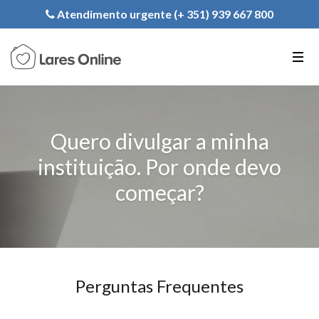
Registe a sua Instituição
Atendimento urgente (+ 351) 939 667 800
PT
EN
FR
Quero divulgar a minha
instituição. Por onde devo
começar?
Perguntas Frequentes