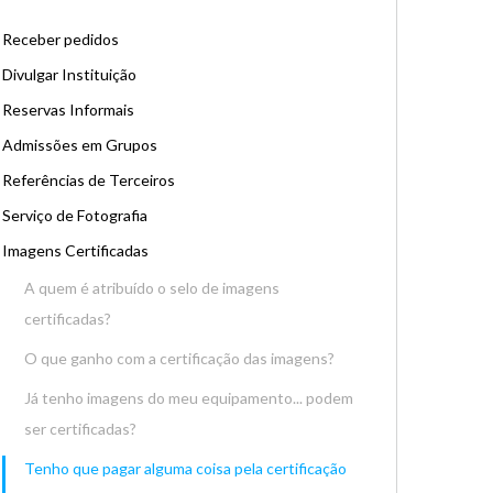
Receber pedidos
Divulgar Instituição
Reservas Informais
Admissões em Grupos
Referências de Terceiros
Serviço de Fotografia
Imagens Certificadas
A quem é atribuído o selo de imagens
certificadas?
O que ganho com a certificação das imagens?
Já tenho imagens do meu equipamento... podem
ser certificadas?
Tenho que pagar alguma coisa pela certificação