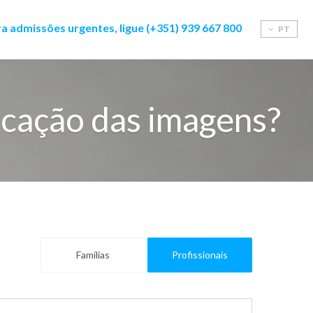
a admissões urgentes, ligue (+351) 939 667 800
PT
icação das imagens?
Famílias
Profissionais