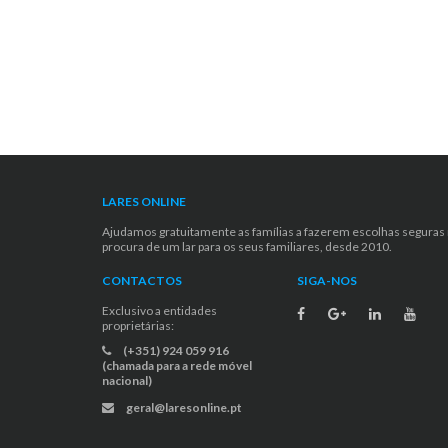
LARES ONLINE
Ajudamos gratuitamente as famílias a fazerem escolhas seguras
procura de um lar para os seus familiares, desde 2010.
CONTACTOS
SIGA-NOS
Exclusivo a entidades
proprietárias:
(+351) 924 059 916
(chamada para a rede móvel
nacional)
geral@laresonline.pt