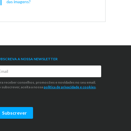
das imagens?
UBSCREVA A NOSSA NEWSLETTER
ra receber conselhos, promocões e novidades no seu email.
 subscrever, aceita a nossa
politica de privacidade
e cookies
.
Subscrever