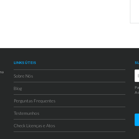
LINKS ÚTEIS
S
 na
Sobre Nós
Pa
Blog
Ao
Perguntas Frequentes
Testemunhos
Check Licenças e Atos