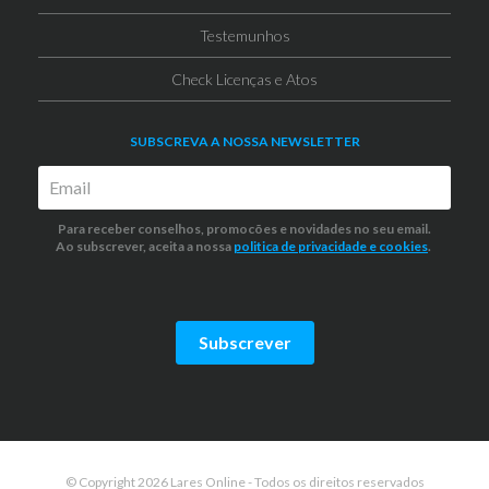
Testemunhos
Check Licenças e Atos
SUBSCREVA A NOSSA NEWSLETTER
Para receber conselhos, promocões e novidades no seu email.
Ao subscrever, aceita a nossa
politica de privacidade
e cookies
.
Subscrever
© Copyright 2026 Lares Online - Todos os direitos reservados