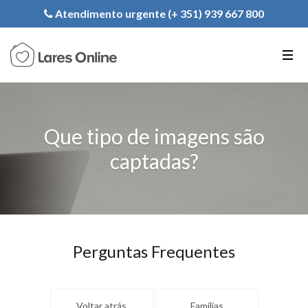
Registe a sua Instituição
Atendimento urgente (+ 351) 939 667 800
PT
EN
FR
Que tipo de imagens são
captadas?
Perguntas Frequentes
Voltar atrás
Famílias