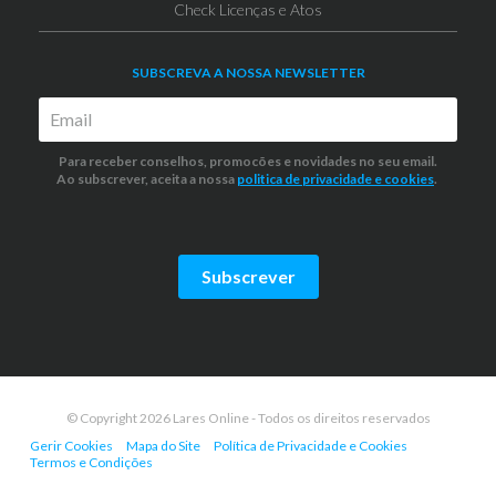
Check Licenças e Atos
SUBSCREVA A NOSSA NEWSLETTER
Para receber conselhos, promocões e novidades no seu email.
Ao subscrever, aceita a nossa
politica de privacidade
e cookies
.
Subscrever
© Copyright 2026 Lares Online - Todos os direitos reservados
Gerir Cookies
Mapa do Site
Política de Privacidade e Cookies
Termos e Condições