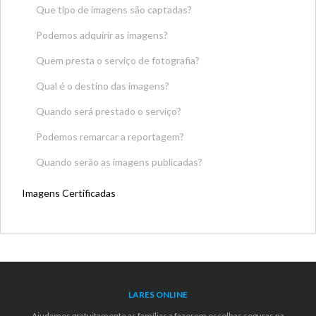
Que tipo de imagens são captadas?
Podemos adquirir as imagens?
Quem presta o serviço de fotografia?
Qual é o destino das imagens?
Quando será prestado o serviço?
Podemos remarcar a reportagem?
Quando serão as imagens publicadas?
Imagens Certificadas
LARES ONLINE
Ajudamos gratuitamente as famílias a fazerem escolhas seguras na