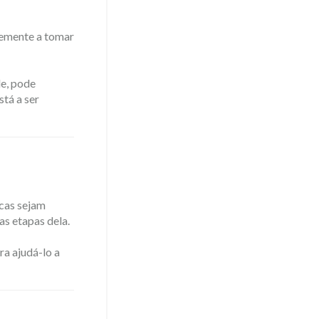
temente a tomar
de, pode
stá a ser
icas sejam
as etapas dela.
ra ajudá-lo a