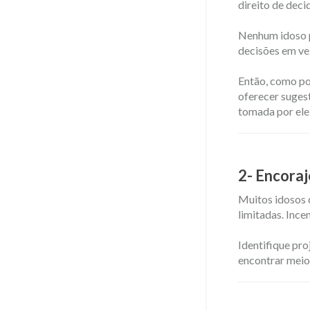
direito de decid
​Nenhum idoso 
decisões em ve
Então, como po
oferecer sugest
tomada por ele
2- Encoraj
Muitos idosos q
limitadas. Ince
Identifique pro
encontrar meios