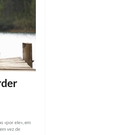
rder
s «por ele», em
 em vez de