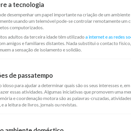
re a tecnologia
ode desempenhar um papel importante na criação de um ambiente 
smente usando um telemóvel pode-se controlar remotamente um c
jetos computorizados.
tos adultos da terceira idade têm utilizado
a internet e as redes so
m amigos e familiares distantes. Nada substitui o contacto físico
inuem a sensação de isolamento e solidão.
ões de passatempo
idoso para ajudar a determinar quais são os seus interesses e, em 
fazer essas atividades. Algumas iniciativas que promovem uma men
mória e coordenação motora são as palavras-cruzadas, atividad
 e a leitura de livros, jornais ou revistas.
 o ambiente doméstico