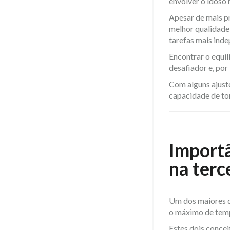
envolver o idoso 
Apesar de mais pr
melhor qualidade
tarefas mais inde
Encontrar o equil
desafiador e, por
Com alguns ajuste
capacidade de to
Import
na terc
Um dos maiores d
o máximo de temp
Estes dois conce