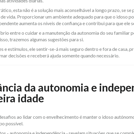
nas atividades diárias.
ático, esta não é a solução mais aconselhável a longo prazo, se se
 de vida. Proporcionar um ambiente adequado para que o idoso pos
pendente aumenta os níveis de confiança e contribui para que ele se 
íbrio entre o cuidar e a manutenção da autonomia do seu familiar 
 isso, trazemos algumas sugestões para si.
s e estímulos, ele sentir-se-á mais seguro dentro e fora de casa, p
mar decisões e receberá ajuda somente quando necessário.
ância da autonomia e indepe
eira idade
esafios ao lidar com o envelhecimento é manter o idoso autónomo
o possível.
itos - autonomia e independência - revelam situações que se comp