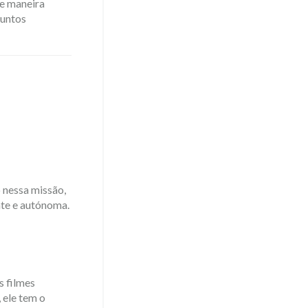
de maneira
suntos
 nessa missão,
nte e autónoma.
s filmes
 ele tem o