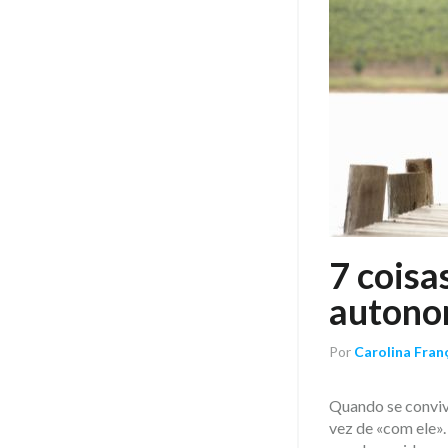
7 coisa
autono
Por
Carolina Fran
Quando se convive
vez de «com ele».