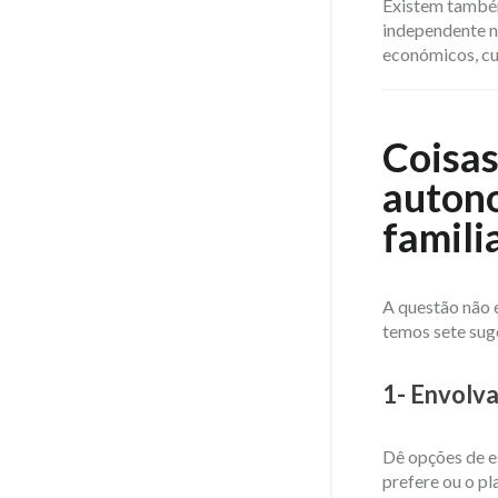
​​Existem també
independente na
económicos, cui
Coisas
autono
famili
A questão não 
temos sete sug
1- Envolva
Dê opções de es
prefere ou o pl