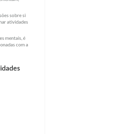
sões sobre si
ar atividades
s mentais, é
cionadas com a
vidades