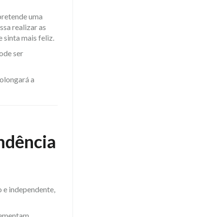
 pretende uma
sa realizar as
sinta mais feliz.
pode ser
rolongará a
ndência
 e independente,
lementam,