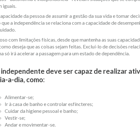
 iguais.
apacidade da pessoa de assumir a gestão da sua vida e tomar deci
que a independência se relaciona com a capacidade de desempenh
cuidado.
so com limitações físicas, desde que mantenha as suas capacidade
como deseja que as coisas sejam feitas. Excluí-lo de decisões rela
na só irá acelerar a passagem para um estado de dependência.
 independente deve ser capaz de realizar ati
ia-a-dia, como:
Alimentar-se;
Ir à casa de banho e controlar esfíncteres;
Cuidar da higiene pessoal e banho;
Vestir-se;
Andar e movimentar-se.