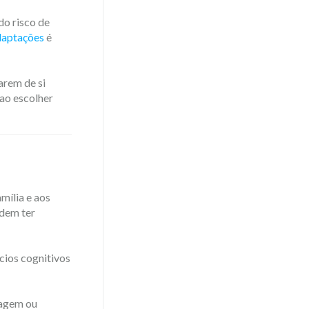
do risco de
daptações
é
arem de si
 ao escolher
mília e aos
odem ter
cios cognitivos
nagem ou