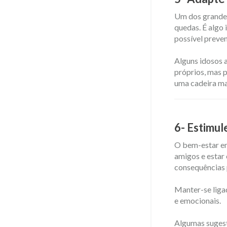
Um dos grandes
quedas. É algo
possível preven
Alguns idosos 
próprios, mas p
uma cadeira mai
6- Estimul
O bem-estar em
amigos e estar
consequências p
Manter-se liga
e emocionais.
Algumas sugest