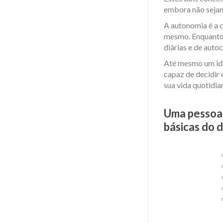
embora não sejam
A autonomia é a c
mesmo. Enquanto 
diárias e de auto
Até mesmo um ido
capaz de decidir 
sua vida quotidia
​Uma pessoa
básicas do d