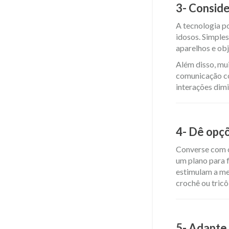
3-
Conside
A tecnologia p
idosos. Simple
aparelhos e ob
Além disso, mui
comunicação co
interações dim
4- Dê opç
Converse com o 
um plano para 
estimulam a me
crochê ou tricô,
5- Adapte