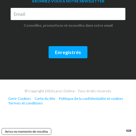
ABONNEZ-VOUS À NOTRE NEWSLETTER
Conseilles, promotions et nouvelles dans votre email
Enregistrés
© Copyright 2026 Lares Online - Tous droits réservés
Gerir Cookies
Carte du Site
Politique de la confidentialité et cookies
Termes et conditions
Aviso no momento de recolha