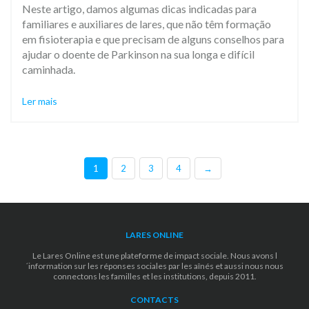
Neste artigo, damos algumas dicas indicadas para
familiares e auxiliares de lares, que não têm formação
em fisioterapia e que precisam de alguns conselhos para
ajudar o doente de Parkinson na sua longa e difícil
caminhada.
Ler mais
1
2
3
4
→
LARES ONLINE
Le Lares Online est une plateforme de impact sociale. Nous avons l
´information sur les réponses sociales par les aînés et aussi nous nous
connectons les familles et les institutions, depuis 2011.
CONTACTS