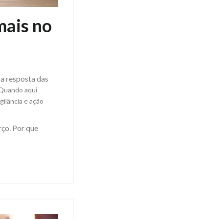
mais no
 a resposta das
 Quando aqui
gilância e ação
rço. Por que