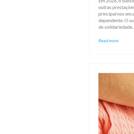
Em 2026, o subsí
outras prestações
principal nos en
dependente. O sub
de solidariedade.
Read more