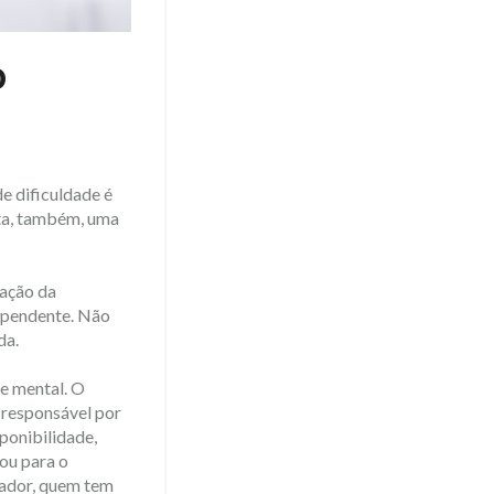
o
de dificuldade é
nta, também, uma
ração da
ependente. Não
da.
 e mental. O
 responsável por
ponibilidade,
ou para o
dador, quem tem