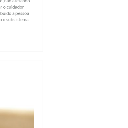
o, não afetando
ar o cuidador
ibuído à pessoa
do o subsistema