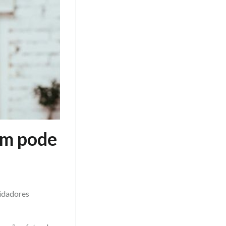
em pode
uidadores