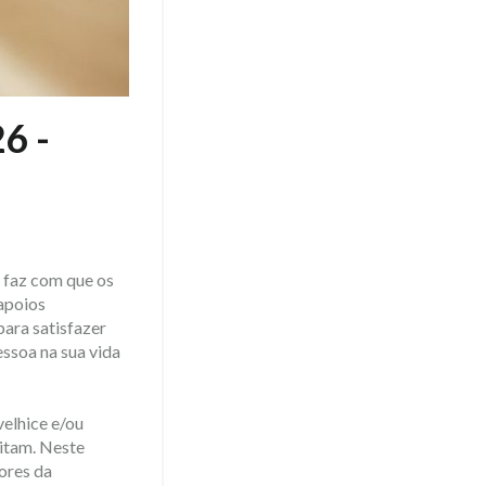
6 -
e faz com que os
 apoios
ara satisfazer
essoa na sua vida
velhice e/ou
sitam. Neste
ores da