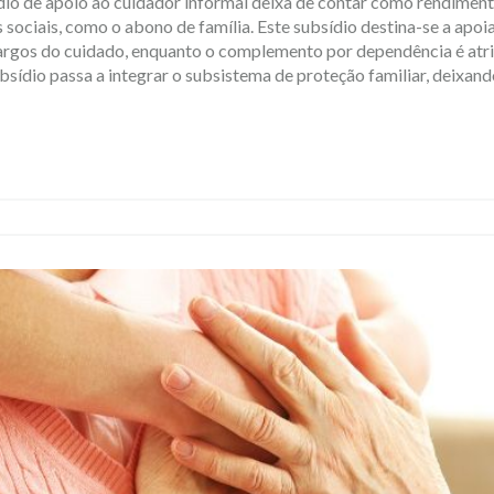
dio de apoio ao cuidador informal deixa de contar como rendiment
 sociais, como o abono de família. Este subsídio destina-se a apoi
cargos do cuidado, enquanto o complemento por dependência é atr
sídio passa a integrar o subsistema de proteção familiar, deixan