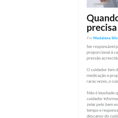
Quando 
precisa
Por
Madalena Silv
Ser responsável p
proporcional à c
pressão acrescida
O cuidador tem de
medicação e prop
raras vezes, o cu
Não é inusitado q
cuidador informal
zelar pelo bem es
tempo e responsab
descanso do cuid