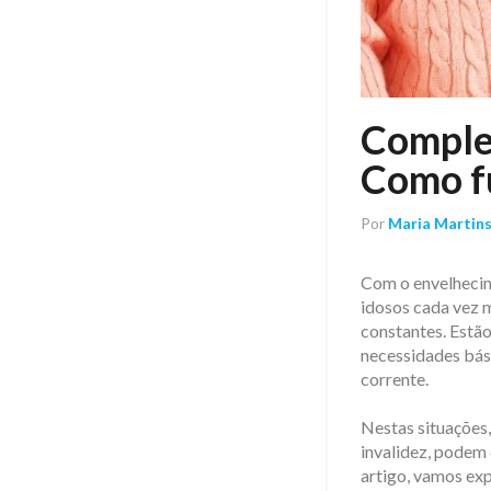
Comple
Como f
Por
Maria Martin
Com o envelhecime
idosos cada vez m
constantes. Estã
necessidades bási
corrente.
​Nestas situações
invalidez, podem 
artigo, vamos ex