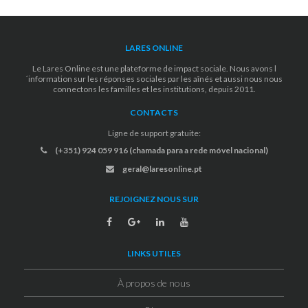
LARES ONLINE
Le Lares Online est une plateforme de impact sociale. Nous avons l
´information sur les réponses sociales par les aînés et aussi nous nous
connectons les familles et les institutions, depuis 2011.
CONTACTS
Ligne de support gratuite:
(+351) 924 059 916 (chamada para a rede móvel nacional)
geral@laresonline.pt
REJOIGNEZ NOUS SUR
LINKS UTILES
À propos de nous