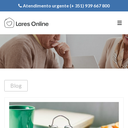
Inscription
Atendimento urgente (+ 351) 939 667 800
PT
EN
FR
Blog