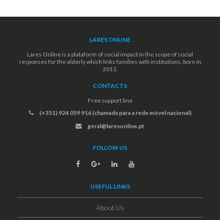
LARES ONLINE
Lares Online is a plataform of social impact in the scope of social
responses for the elderly which links families with institutions, born in
2011.
CONTACTS
Free support line
(+351) 924 059 916 (chamada para a rede móvel nacional)
geral@laresonline.pt
FOLLOW US
USEFUL LINKS
About Us