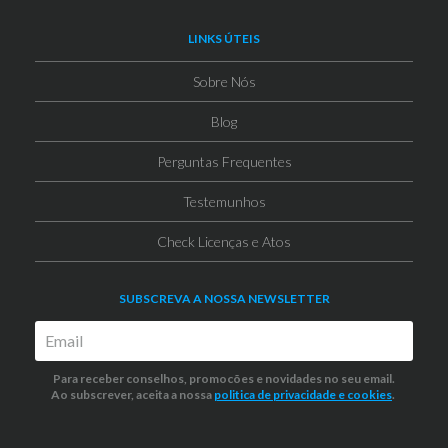
LINKS ÚTEIS
Sobre Nós
Blog
Perguntas Frequentes
Testemunhos
Check Licenças e Atos
SUBSCREVA A NOSSA NEWSLETTER
Para receber conselhos, promocões e novidades no seu email.
Ao subscrever, aceita a nossa
politica de privacidade
e cookies
.