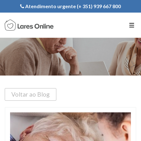
Registe a sua Instituição
Atendimento urgente (+ 351) 939 667 800
PT
EN
FR
Voltar ao Blog