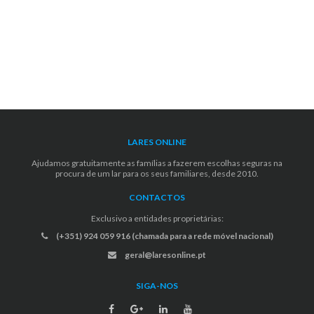
LARES ONLINE
Ajudamos gratuitamente as famílias a fazerem escolhas seguras na
procura de um lar para os seus familiares, desde 2010.
CONTACTOS
Exclusivo a entidades proprietárias:
(+351) 924 059 916 (chamada para a rede móvel nacional)
geral@laresonline.pt
SIGA-NOS