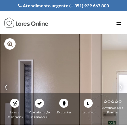
Registe a sua Instituição
Atendimento urgente (+ 351) 939 667 800
PT
EN
FR
L
0 Avaliações das
Lares e
Com informação
20 Utentes
Lucrativo
Familias
Residências
na Carta Social