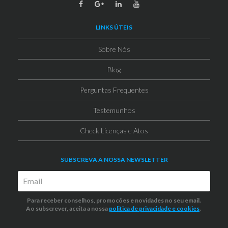
LINKS ÚTEIS
Sobre Nós
Blog
Perguntas Frequentes
Testemunhos
Check Licenças e Atos
SUBSCREVA A NOSSA NEWSLETTER
Para receber conselhos, promocões e novidades no seu email.
Ao subscrever, aceita a nossa
politica de privacidade
e cookies
.