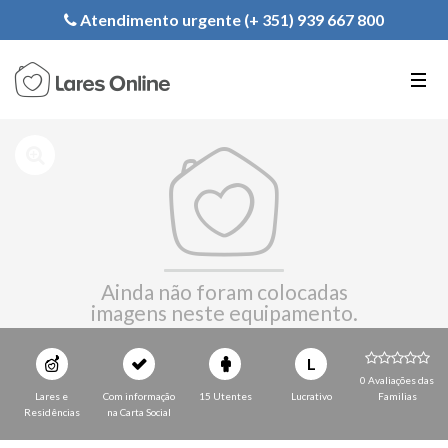
Registe a sua Instituição
Atendimento urgente (+ 351) 939 667 800
PT
EN
FR
Ainda não foram colocadas
imagens neste equipamento.
L
0 Avaliações das
Lares e
Com informação
15 Utentes
Lucrativo
Familias
Residências
na Carta Social