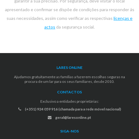
garantir a sua precisão. Por segurança, deve visitar o local
apresentado e confirmar se dispõe de condições para responder ás
suas necessidades, assim como verificar as respectivas
licenças e
actos
da segurança social.
LARES ONLINE
Ajudamos gratuitamente as famílias a fazerem escolhas seguras na
procura de um lar para os seus familiares, desde 2010.
CONTACTOS
Exclusivo a entidades proprietárias:
(+351) 924 059 916 (chamada para a rede móvel nacional)
geral@laresonline.pt
SIGA-NOS