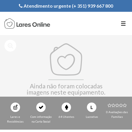
Registe a sua Instituição
Atendimento urgente (+ 351) 939 667 800
PT
EN
FR
Ainda não foram colocadas
imagens neste equipamento.
L
0 Avaliações das
Lares e
Com informação
64 Utentes
Lucrativo
Familias
Residências
na Carta Social