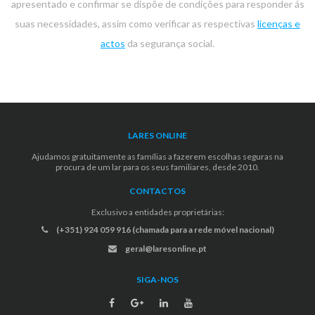
apresentado e confirmar se dispõe de condições para responder ás
suas necessidades, assim como verificar as respectivas
licenças e
actos
da segurança social.
LARES ONLINE
Ajudamos gratuitamente as famílias a fazerem escolhas seguras na
procura de um lar para os seus familiares, desde 2010.
CONTACTOS
Exclusivo a entidades proprietárias:
(+351) 924 059 916 (chamada para a rede móvel nacional)
geral@laresonline.pt
SIGA-NOS