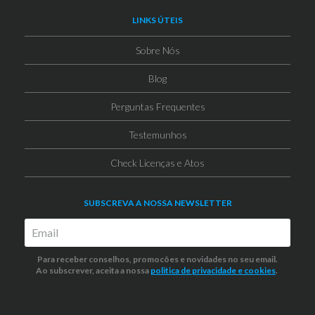
LINKS ÚTEIS
Sobre Nós
Blog
Perguntas Frequentes
Testemunhos
Check Licenças e Atos
SUBSCREVA A NOSSA NEWSLETTER
Para receber conselhos, promocões e novidades no seu email.
Ao subscrever, aceita a nossa
politica de privacidade
e cookies
.