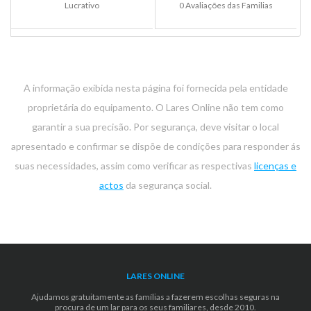
Lucrativo
0 Avaliações das Familias
A informação exibida nesta página foi fornecida pela entidade
proprietária do equipamento. O Lares Online não tem como
garantir a sua precisão. Por segurança, deve visitar o local
apresentado e confirmar se dispõe de condições para responder ás
suas necessidades, assim como verificar as respectivas
licenças e
actos
da segurança social.
LARES ONLINE
Ajudamos gratuitamente as famílias a fazerem escolhas seguras na
procura de um lar para os seus familiares, desde 2010.