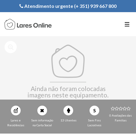
Registe a sua Instituição
Atendimento urgente (+ 351) 939 667 800
PT
EN
FR
Ainda não foram colocadas
imagens neste equipamento.
S
0 Avaliações das
Lares e
Sem informação
13 Utentes
Sem Fins
Familias
Residências
na Carta Social
Lucrativos