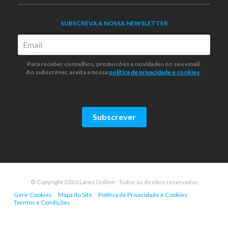
SUBSCREVA A NOSSA NEWSLETTER
Para receber conselhos, promocões e novidades no seu email.
Ao subscrever, aceita a nossa
politica de privacidade
e cookies
.
Subscrever
© Copyright 2026 Lares Online - Todos os direitos reservados
Gerir Cookies
Mapa do Site
Política de Privacidade e Cookies
Termos e Condições