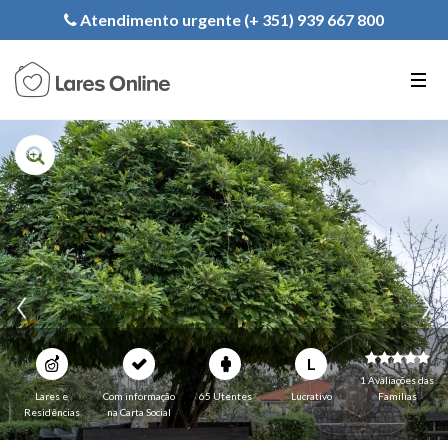
Registe a sua Instituição
Atendimento urgente (+ 351) 939 667 800
PT
EN
FR
L
1 Avaliações das
Lares e
Com informação
65 Utentes
Lucrativo
Familias
Residências
na Carta Social