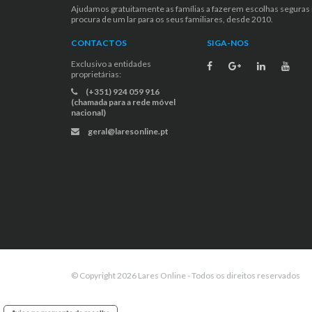
Ajudamos gratuitamente as famílias a fazerem escolhas seguras
procura de um lar para os seus familiares, desde 2010.
CONTACTOS
SIGA-NOS
Exclusivo a entidades
proprietárias:
(+351) 924 059 916
(chamada para a rede móvel
nacional)
geral@laresonline.pt
© Copyright 2026 Lares Online - Todos os direitos reservados