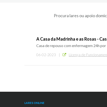
Procura lares ou apoio domic
A Casa da Madrinha e as Rosas - Ca
Casa de repouso com enfermagem 24h por d
06-02-2023 |
Licença de Funcioname
LARES ONLINE