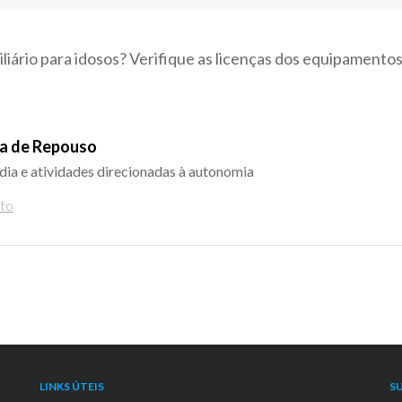
iliário para idosos? Verifique as licenças dos equipamento
sa de Repouso
ia e atividades direcionadas à autonomia
nto
LINKS ÚTEIS
S