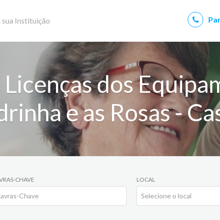
Par
 sua Instituição
 Licenças dos Equipa
rinha e as Rosas - C
VRAS-CHAVE
LOCAL
Selecione o local