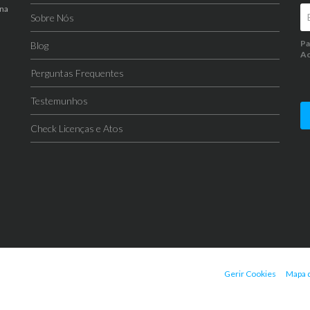
 na
Sobre Nós
Pa
Blog
Ao
Perguntas Frequentes
Testemunhos
Check Licenças e Atos
Gerir Cookies
Mapa d