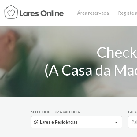
Área reservada
Registe a
Check
(A Casa da Mad
SELECCIONE UMA VALÊNCIA
PALA
Lares e Residências