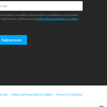
ra receber conselhos, promocões e novidades no seu email.
 subscrever, aceita a nossa
politica de privacidade
e cookies
.
Subscrever
o Site
Política de Privacidade e Cookies
Termos e Condições