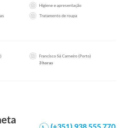
Higiene e apresentação
ias
Tratamento de roupa
)
Francisco Sá Carneiro (Porto)
3 horas
meta
(+351) 938 555 770