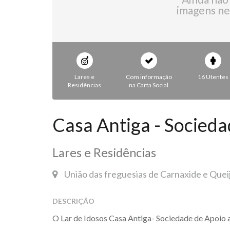
imagens ne
Lares e
Com informação
16 Utentes
Residências
na Carta Social
Casa Antiga - Socieda
Lares e Residências
União das freguesias de Carnaxide e Queij
DESCRIÇÃO
O Lar de Idosos Casa Antiga- Sociedade de Apoio 