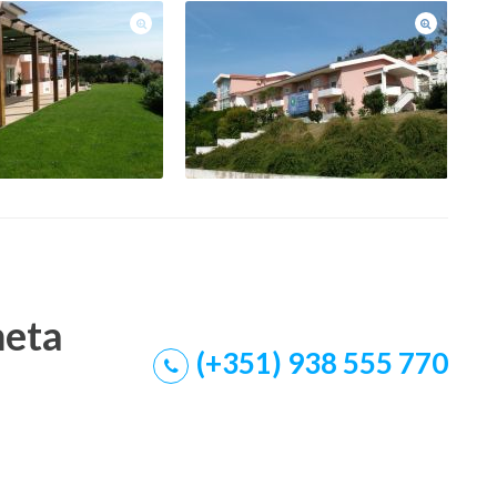
meta
(+351) 938 555 770