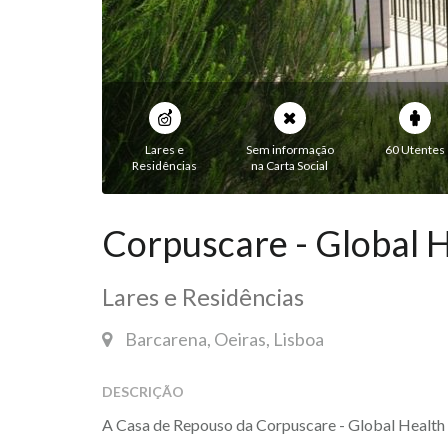
Lares e
Sem informação
60 Utentes
Residências
na Carta Social
Corpuscare - Global H
Lares e Residências
Barcarena, Oeiras, Lisboa
DESCRIÇÃO
A Casa de Repouso da Corpuscare - Global Health 