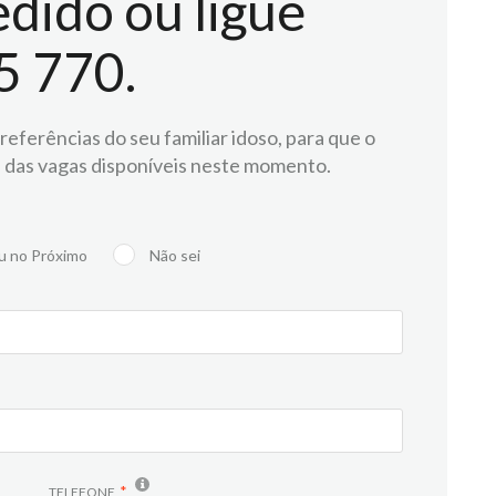
dido ou ligue
5 770.
eferências do seu familiar idoso, para que o
 das vagas disponíveis neste momento.
u no Próximo
Não sei
TELEFONE