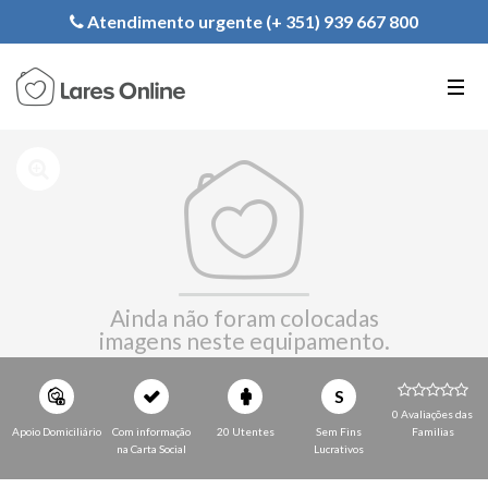
Registe a sua Instituição
Atendimento urgente (+ 351) 939 667 800
PT
EN
FR
Ainda não foram colocadas
imagens neste equipamento.
S
0 Avaliações das
Apoio Domiciliário
Com informação
20 Utentes
Sem Fins
Familias
na Carta Social
Lucrativos