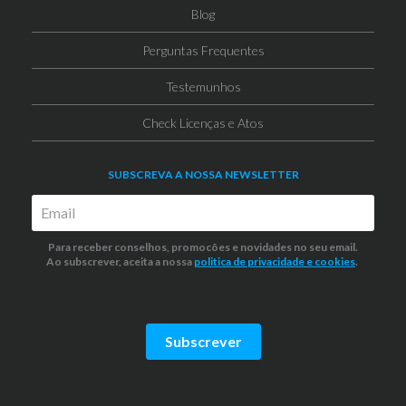
Blog
Perguntas Frequentes
Testemunhos
Check Licenças e Atos
SUBSCREVA A NOSSA NEWSLETTER
Para receber conselhos, promocões e novidades no seu email.
Ao subscrever, aceita a nossa
politica de privacidade
e cookies
.
Subscrever