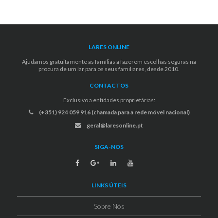
LARES ONLINE
Ajudamos gratuitamente as famílias a fazerem escolhas seguras na
procura de um lar para os seus familiares, desde 2010.
CONTACTOS
Exclusivo a entidades proprietárias:
(+351) 924 059 916 (chamada para a rede móvel nacional)
geral@laresonline.pt
SIGA-NOS
LINKS ÚTEIS
Sobre Nós