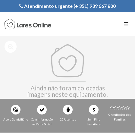
Registe a sua Instituição
Atendimento urgente (+ 351) 939 667 800
PT
EN
FR
Ainda não foram colocadas
imagens neste equipamento.
S
0 Avaliações das
Apoio Domiciliário
Com informação
20 Utentes
Sem Fins
Familias
na Carta Social
Lucrativos