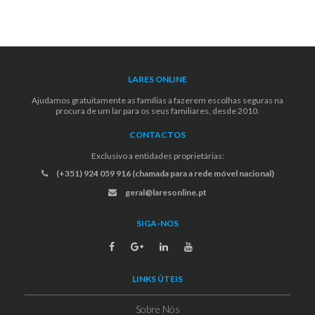
LARES ONLINE
Ajudamos gratuitamente as famílias a fazerem escolhas seguras na
procura de um lar para os seus familiares, desde 2010.
CONTACTOS
Exclusivo a entidades proprietárias:
(+351) 924 059 916 (chamada para a rede móvel nacional)
geral@laresonline.pt
SIGA-NOS
LINKS ÚTEIS
Sobre Nós