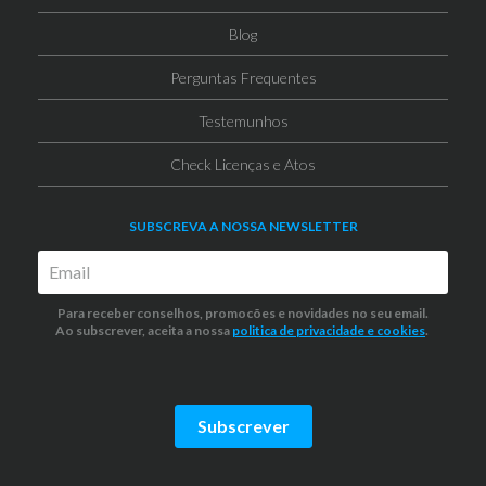
Blog
Perguntas Frequentes
Testemunhos
Check Licenças e Atos
SUBSCREVA A NOSSA NEWSLETTER
Para receber conselhos, promocões e novidades no seu email.
Ao subscrever, aceita a nossa
politica de privacidade
e cookies
.
Subscrever