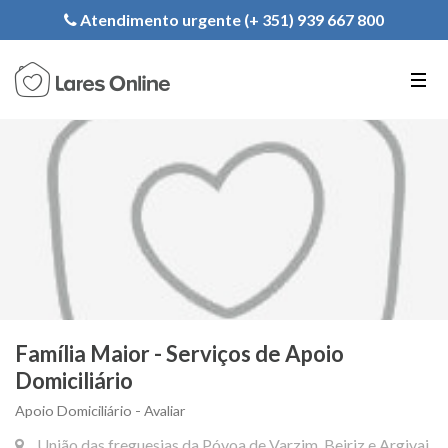
Registe a sua Instituição
Atendimento urgente (+ 351) 939 667 800
PT
EN
FR
Família Maior - Serviços de Apoio
Domiciliário
Apoio Domiciliário - Avaliar
União das freguesias da Póvoa de Varzim, Beiriz e Argivai,