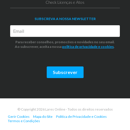
Check Licenças e Atos
SUBSCREVA A NOSSA NEWSLETTER
Para receber conselhos, promocões e novidades no seu email.
Ao subscrever, aceita a nossa
politica de privacidade
e cookies
.
Subscrever
© Copyright 2026 Lares Online - Todos os direitos reservados
Gerir Cookies
Mapa do Site
Política de Privacidade e Cookies
Termos e Condições