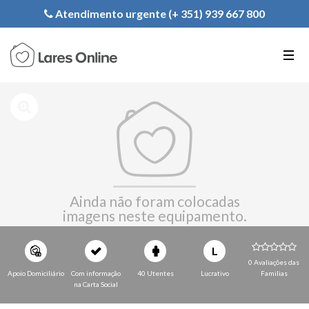
Registe a sua Instituição
Atendimento urgente (+ 351) 939 667 800
PT
EN
FR
Ainda não foram colocadas
imagens neste equipamento.
L
0 Avaliações das
Apoio Domiciliário
Com informação
40 Utentes
Lucrativo
Familias
na Carta Social