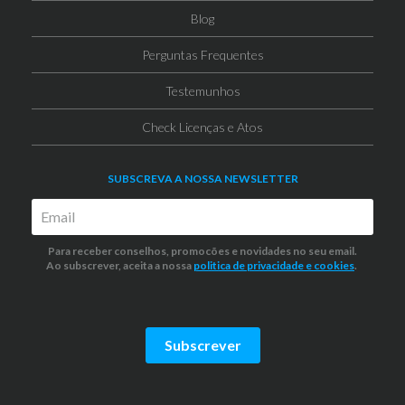
Blog
Perguntas Frequentes
Testemunhos
Check Licenças e Atos
SUBSCREVA A NOSSA NEWSLETTER
Para receber conselhos, promocões e novidades no seu email.
Ao subscrever, aceita a nossa
politica de privacidade
e cookies
.
Subscrever