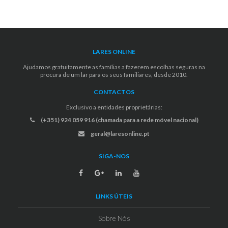
LARES ONLINE
Ajudamos gratuitamente as famílias a fazerem escolhas seguras na
procura de um lar para os seus familiares, desde 2010.
CONTACTOS
Exclusivo a entidades proprietárias:
(+351) 924 059 916 (chamada para a rede móvel nacional)
geral@laresonline.pt
SIGA-NOS
LINKS ÚTEIS
Sobre Nós