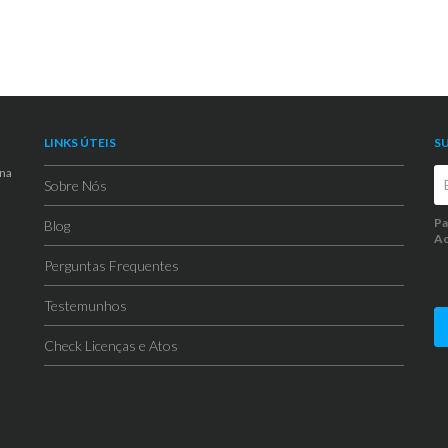
LINKS ÚTEIS
S
 na
Sobre Nós
Pa
Blog
Ao
Perguntas Frequentes
Testemunhos
Check Licenças e Atos