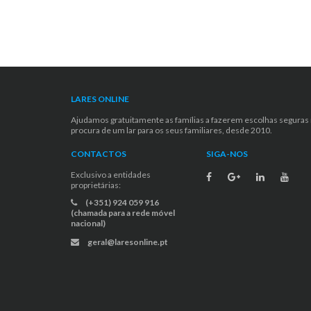
LARES ONLINE
Ajudamos gratuitamente as famílias a fazerem escolhas seguras
procura de um lar para os seus familiares, desde 2010.
CONTACTOS
SIGA-NOS
Exclusivo a entidades
proprietárias:
(+351) 924 059 916
(chamada para a rede móvel
nacional)
geral@laresonline.pt