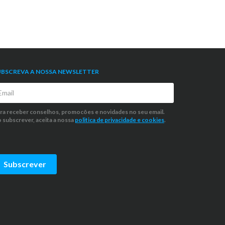
UBSCREVA A NOSSA NEWSLETTER
ra receber conselhos, promocões e novidades no seu email.
 subscrever, aceita a nossa
politica de privacidade
e cookies
.
Subscrever