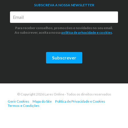
SUBSCREVA A NOSSA NEWSLETTER
Para receber conselhos, promocões e novidades no seu email.
Ao subscrever, aceita a nossa
politica de privacidade
e cookies
.
Subscrever
© Copyright 2026 Lares Online - Todos os direitos reservados
Gerir Cookies
Mapa do Site
Política de Privacidade e Cookies
Termos e Condições