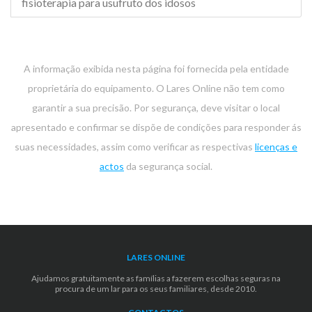
fisioterapia para usufruto dos idosos
A informação exibida nesta página foi fornecida pela entidade
proprietária do equipamento. O Lares Online não tem como
garantir a sua precisão. Por segurança, deve visitar o local
apresentado e confirmar se dispõe de condições para responder ás
suas necessidades, assim como verificar as respectivas
licenças e
actos
da segurança social.
LARES ONLINE
Ajudamos gratuitamente as famílias a fazerem escolhas seguras na
procura de um lar para os seus familiares, desde 2010.