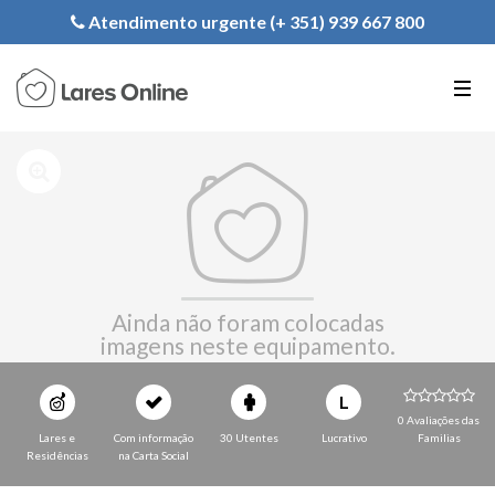
Registe a sua Instituição
Atendimento urgente (+ 351) 939 667 800
PT
EN
FR
Ainda não foram colocadas
imagens neste equipamento.
L
0 Avaliações das
Lares e
Com informação
30 Utentes
Lucrativo
Familias
Residências
na Carta Social