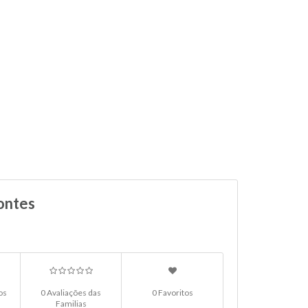
ontes
os
0 Avaliações das
0 Favoritos
Familias