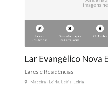
imagens ne
Lares e
Sem informação
22 Utentes
Residências
na Carta Social
Lar Evangélico Nova 
Lares e Residências
Maceira - Leiria, Leiria, Leiria