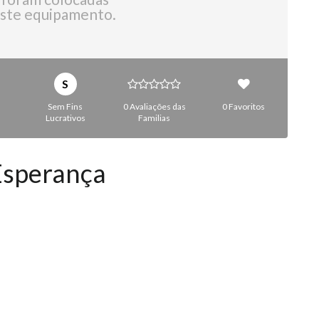
ste equipamento.
S
Sem Fins
0 Avaliações das
0 Favoritos
Lucrativos
Familias
Esperança