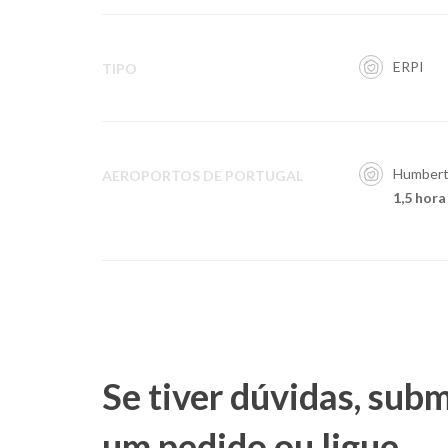
ERPI
TIPO
Humberto
AEROPORTOS DE PORTUGAL
1,5 hora
Se tiver dúvidas, sub
um
pedido
ou ligue