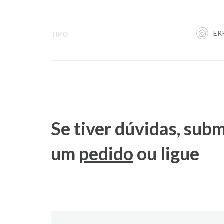
ER
TIPO
Se tiver dúvidas, sub
um
pedido
ou ligue