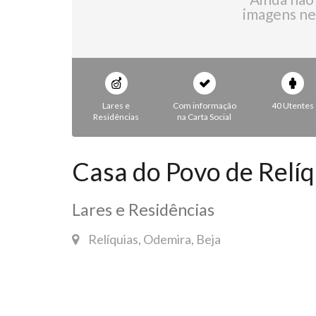
imagens ne
Lares e
Com informação
40 Utentes
Residências
na Carta Social
Casa do Povo de Relíq
Lares e Residências
Relíquias, Odemira, Beja