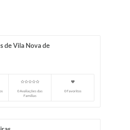
s de Vila Nova de
os
0 Avaliações das
0 Favoritos
Familias
iras