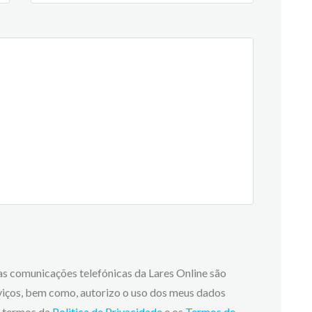
 as comunicações telefónicas da Lares Online são
viços, bem como, autorizo o uso dos meus dados
os termos da
Politica de Privacidade
e os
Termos de