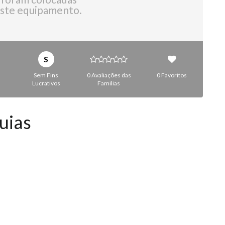
ste equipamento.
S
Sem Fins
0 Avaliações das
0 Favoritos
Lucrativos
Familias
uias