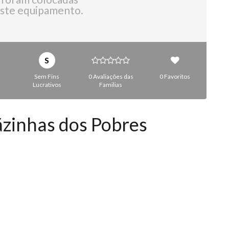
ste equipamento.
S
Sem Fins
0 Avaliações das
0 Favoritos
Lucrativos
Familias
ãzinhas dos Pobres