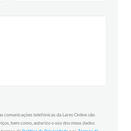
 as comunicações telefónicas da Lares Online são
viços, bem como, autorizo o uso dos meus dados
os termos da
Politica de Privacidade
e os
Termos de