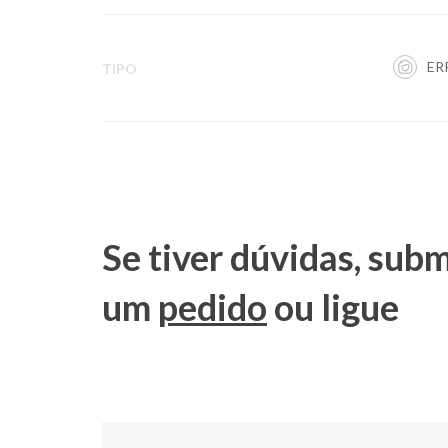
ER
TIPO
Se tiver dúvidas, sub
um
pedido
ou ligue