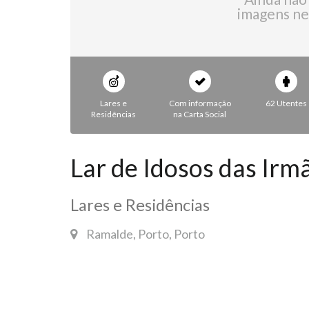
imagens ne
Lares e
Com informação
62 Utentes
Residências
na Carta Social
Lar de Idosos das Irm
Lares e Residências
Ramalde, Porto, Porto