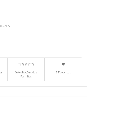
OBRES
os
0 Avaliações das
2 Favoritos
Familias