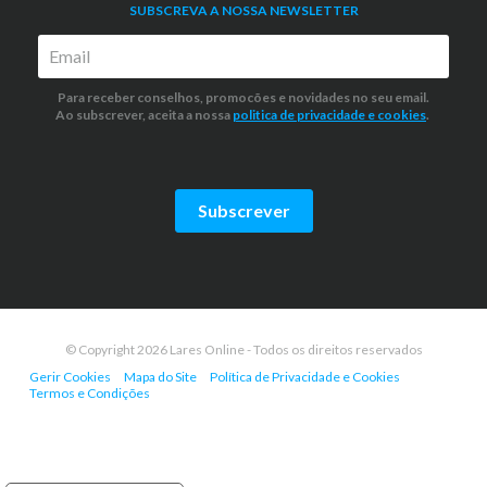
SUBSCREVA A NOSSA NEWSLETTER
Para receber conselhos, promocões e novidades no seu email.
Ao subscrever, aceita a nossa
politica de privacidade
e cookies
.
Subscrever
© Copyright 2026 Lares Online - Todos os direitos reservados
Gerir Cookies
Mapa do Site
Política de Privacidade e Cookies
Termos e Condições