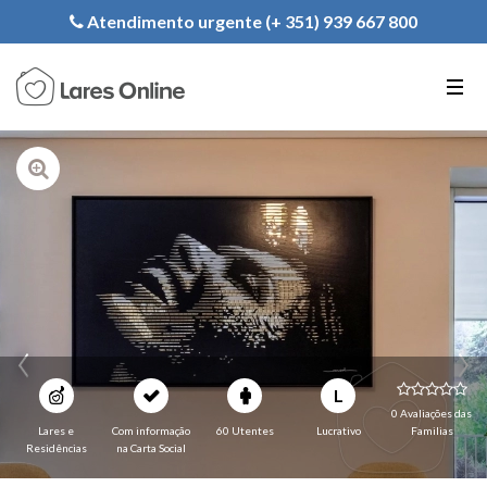
Registe a sua Instituição
Atendimento urgente (+ 351) 939 667 800
PT
EN
FR
L
0 Avaliações das
Lares e
Com informação
60 Utentes
Lucrativo
Familias
Residências
na Carta Social