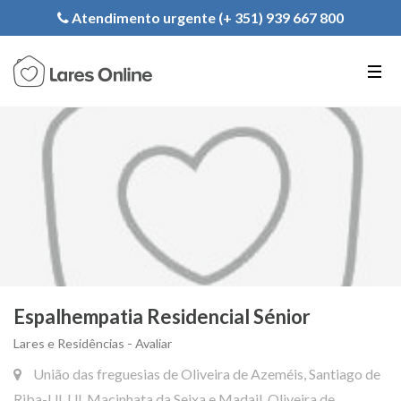
Registe a sua Instituição
Atendimento urgente (+ 351) 939 667 800
PT
EN
FR
Espalhempatia Residencial Sénior
Lares e Residências - Avaliar
União das freguesias de Oliveira de Azeméis, Santiago de
Riba-Ul, Ul, Macinhata da Seixa e Madail, Oliveira de