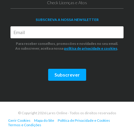
Check Licenças e Atos
SUBSCREVA A NOSSA NEWSLETTER
Para receber conselhos, promocões e novidades no seu email.
Ao subscrever, aceita a nossa
politica de privacidade
e cookies
.
Subscrever
© Copyright 2026 Lares Online - Todos os direitos reservados
Gerir Cookies
Mapa do Site
Política de Privacidade e Cookies
Termos e Condições