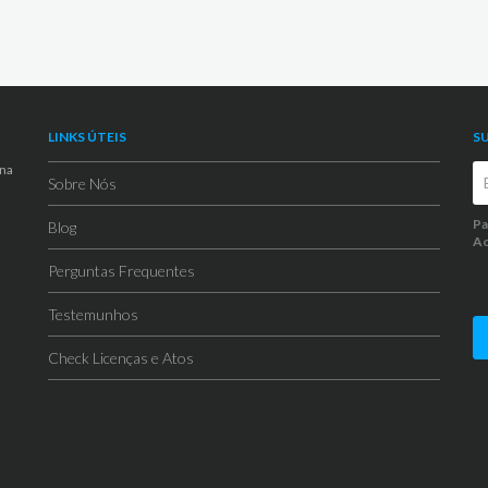
LINKS ÚTEIS
S
 na
Sobre Nós
Pa
Blog
Ao
Perguntas Frequentes
Testemunhos
Check Licenças e Atos