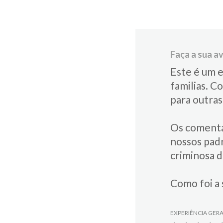
Faça a sua av
Este é um e
familias.​ C
para​ outra
Os comentá
nossos padr
criminosa 
Como foi a 
EXPERIÊNCIA GER