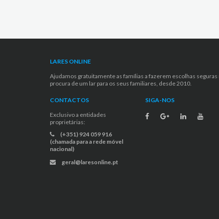
LARES ONLINE
Ajudamos gratuitamente as famílias a fazerem escolhas seguras
procura de um lar para os seus familiares, desde 2010.
CONTACTOS
SIGA-NOS
Exclusivo a entidades
proprietárias:
(+351) 924 059 916
(chamada para a rede móvel
nacional)
geral@laresonline.pt