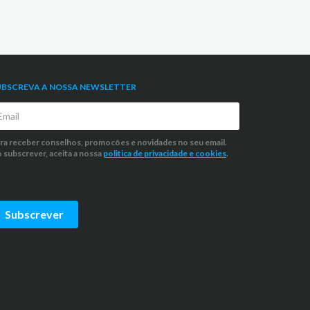
UBSCREVA A NOSSA NEWSLETTER
ra receber conselhos, promocões e novidades no seu email.
 subscrever, aceita a nossa
politica de privacidade
e cookies
.
Subscrever