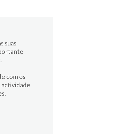
s suas
importante
.
de com os
 actividade
es.