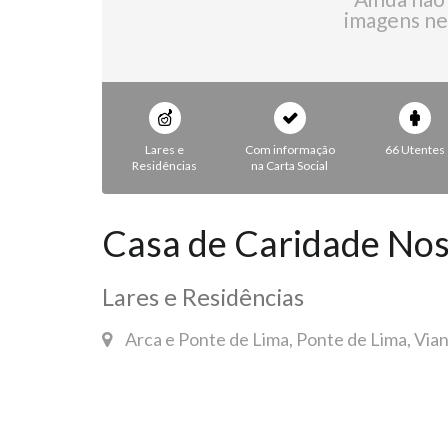
imagens ne
Lares e
Com informação
66 Utentes
Residências
na Carta Social
Casa de Caridade Nos
Lares e Residências
Arca e Ponte de Lima, Ponte de Lima, Via