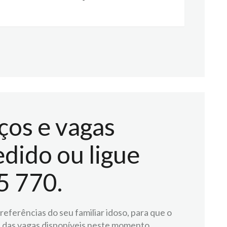
ços e vagas
dido ou ligue
5 770.
eferências do seu familiar idoso, para que o
 das vagas disponíveis neste momento.