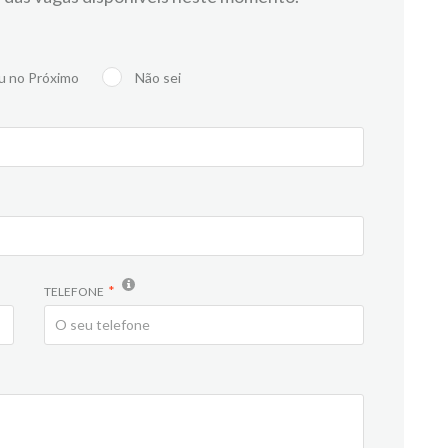
u no Próximo
Não sei
TELEFONE