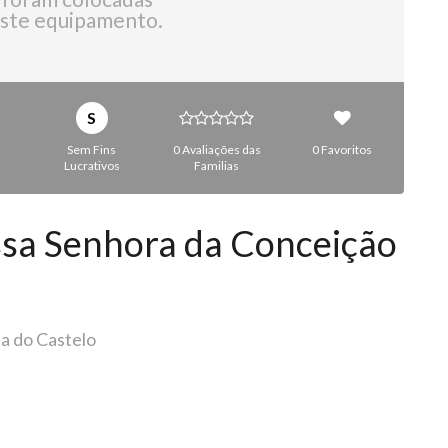
ste equipamento.
S
Sem Fins
0 Avaliações das
0 Favoritos
Lucrativos
Familias
sa Senhora da Conceição
na do Castelo