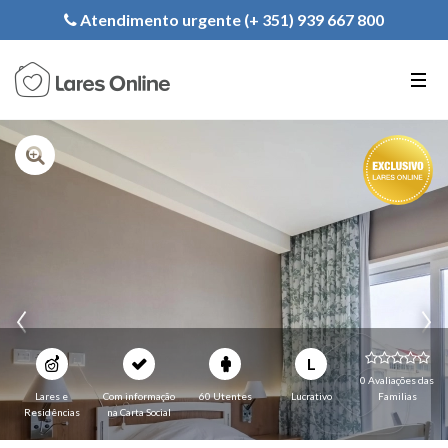
Registe a sua Instituição
Atendimento urgente (+ 351) 939 667 800
PT
EN
FR
L
0 Avaliações das
Lares e
Com informação
60 Utentes
Lucrativo
Familias
Residências
na Carta Social