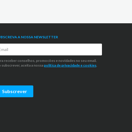
UBSCREVA A NOSSA NEWSLETTER
ra receber conselhos, promocões e novidades no seu email.
 subscrever, aceita a nossa
politica de privacidade
e cookies
.
Subscrever