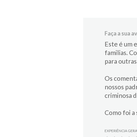
Faça a sua av
Este é um e
familias.​ C
para​ outra
Os comentá
nossos padr
criminosa 
Como foi a 
EXPERIÊNCIA GER