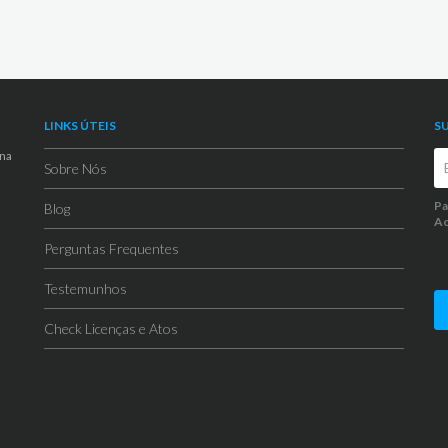
LINKS ÚTEIS
S
 na
Sobre Nós
Pa
Blog
Ao
Perguntas Frequentes
Testemunhos
Check Licenças e Atos