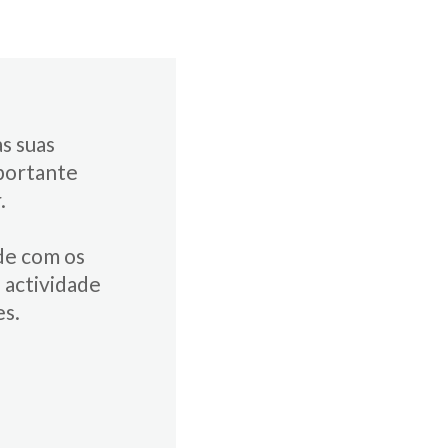
s suas
importante
.
de com os
 actividade
es.