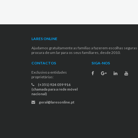
LARES ONLINE
Ajudamos gratuitamente as famílias a fazerem escolhas seguras
procura de um lar para os seus familiares, desde 2010.
CONTACTOS
SIGA-NOS
Exclusivo a entidades
proprietárias:
(+351) 924 059 916
(chamada para a rede móvel
nacional)
geral@laresonline.pt