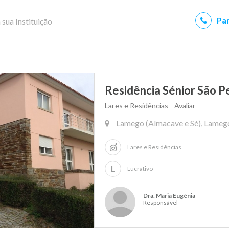
Par
 sua Instituição
Residência Sénior São 
Lares e Residências - Avaliar
Lamego (Almacave e Sé), Lamego
Lares e Residências
L
Lucrativo
Dra. Maria Eugénia
Responsável