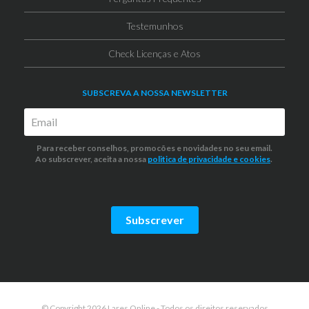
Testemunhos
Check Licenças e Atos
SUBSCREVA A NOSSA NEWSLETTER
Para receber conselhos, promocões e novidades no seu email.
Ao subscrever, aceita a nossa
politica de privacidade
e cookies
.
Subscrever
© Copyright 2026 Lares Online - Todos os direitos reservados