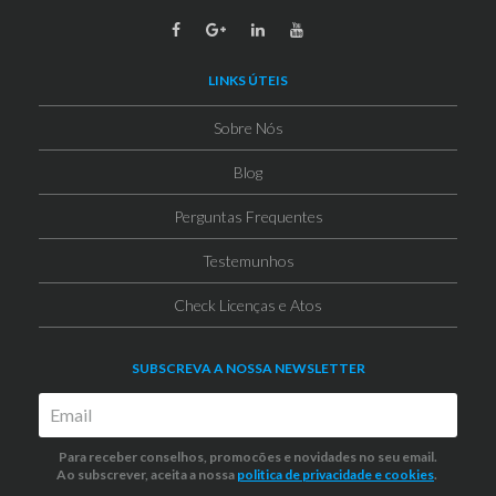
LINKS ÚTEIS
Sobre Nós
Blog
Perguntas Frequentes
Testemunhos
Check Licenças e Atos
SUBSCREVA A NOSSA NEWSLETTER
Para receber conselhos, promocões e novidades no seu email.
Ao subscrever, aceita a nossa
politica de privacidade
e cookies
.