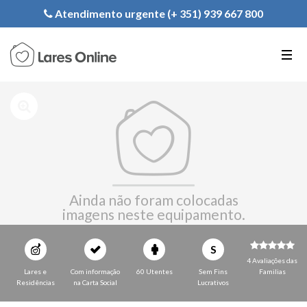
Registe a sua Instituição
Atendimento urgente (+ 351) 939 667 800
PT
EN
FR
Ainda não foram colocadas
imagens neste equipamento.
S
4 Avaliações das
Lares e
Com informação
60 Utentes
Sem Fins
Familias
Residências
na Carta Social
Lucrativos