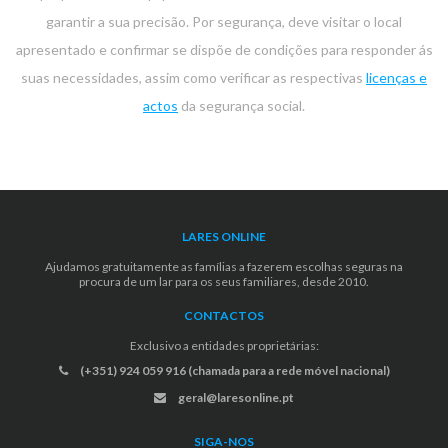
garantir a sua precisão. Por segurança, deve visitar o local
apresentado e confirmar se dispõe de condições para responder ás
suas necessidades, assim como verificar as respectivas
licenças e
actos
da segurança social.
LARES ONLINE
Ajudamos gratuitamente as famílias a fazerem escolhas seguras na
procura de um lar para os seus familiares, desde 2010.
CONTACTOS
Exclusivo a entidades proprietárias:
(+351) 924 059 916 (chamada para a rede móvel nacional)
geral@laresonline.pt
SIGA-NOS