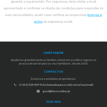
garantir a sua precisão. Por segurança, deve visitar o local
apresentado e confirmar se dispõe de condições para responder ás
suas necessidades, assim como verificar as respectivas
licenças e
actos
da segurança social.
LARES ONLINE
Ajudamos gratuitamente as famílias a fazerem escolhas seguras na
procura de um lar para os seus familiares, desde 2010.
CONTACTOS
Exclusivo a entidades proprietárias:
(+351) 924 059 916 (chamada para a rede móvel nacional)
geral@laresonline.pt
SIGA-NOS