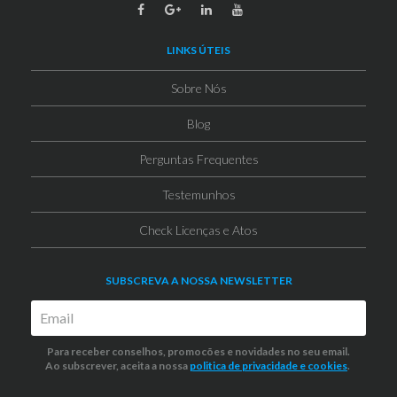
LINKS ÚTEIS
Sobre Nós
Blog
Perguntas Frequentes
Testemunhos
Check Licenças e Atos
SUBSCREVA A NOSSA NEWSLETTER
Para receber conselhos, promocões e novidades no seu email.
Ao subscrever, aceita a nossa
politica de privacidade
e cookies
.