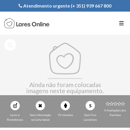
Registe a sua Instituição
Atendimento urgente (+ 351) 939 667 800
PT
EN
FR
Ainda não foram colocadas
imagens neste equipamento.
S
0 Avaliações das
Lares e
Sem informação
70 Utentes
Sem Fins
Familias
Residências
na Carta Social
Lucrativos