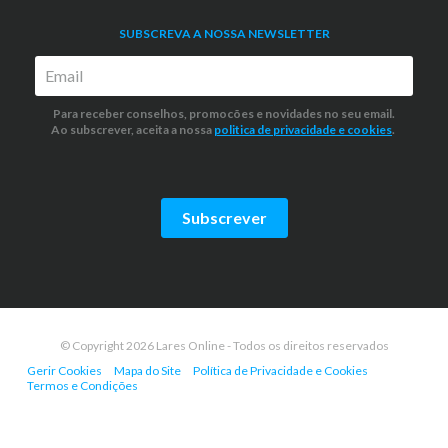
SUBSCREVA A NOSSA NEWSLETTER
Para receber conselhos, promocões e novidades no seu email.
Ao subscrever, aceita a nossa
politica de privacidade
e cookies
.
Subscrever
© Copyright 2026 Lares Online - Todos os direitos reservados
Gerir Cookies
Mapa do Site
Política de Privacidade e Cookies
Termos e Condições