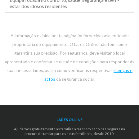
estar dos idosos residentes
A informação exibida nesta página foi fornecida pela entidade
proprietária do equipamento. O Lares Online não tem como
garantir a sua precisão. Por segurança, deve visitar o local
apresentado e confirmar se dispõe de condições para responder ás
suas necessidades, assim como verificar as respectivas
licenças e
actos
da segurança social.
LARES ONLINE
Ajudamos gratuitamente as famílias a fazerem escolhas seguras na
procura de um lar para os seus familiares, desde 2010.