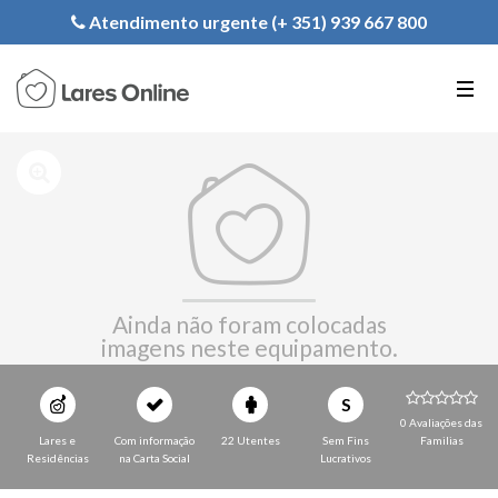
Registe a sua Instituição
Atendimento urgente (+ 351) 939 667 800
PT
EN
FR
Ainda não foram colocadas
imagens neste equipamento.
S
0 Avaliações das
Lares e
Com informação
22 Utentes
Sem Fins
Familias
Residências
na Carta Social
Lucrativos