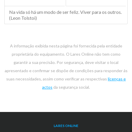
Na vida só há um modo de ser feliz. Viver para os outros.
(Leon Tolstoi)
A informação exibida nesta página foi fornecida pela entidade
proprietária do equipamento. O Lares Online não tem como
garantir a sua precisão. Por segurança, deve visitar o local
apresentado e confirmar se dispõe de condições para responder ás
suas necessidades, assim como verificar as respectivas
licenças e
actos
da segurança social.
LARES ONLINE