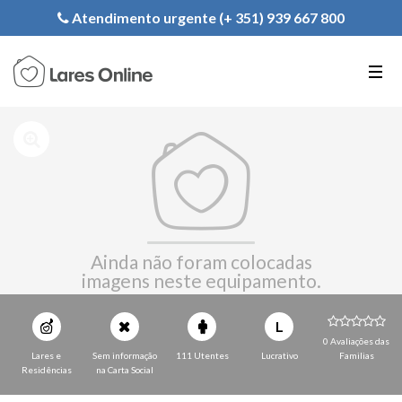
Registe a sua Instituição
Atendimento urgente (+ 351) 939 667 800
PT
EN
FR
Ainda não foram colocadas
imagens neste equipamento.
L
0 Avaliações das
Lares e
Sem informação
111 Utentes
Lucrativo
Familias
Residências
na Carta Social