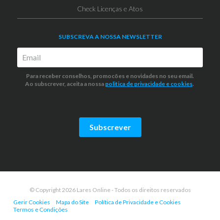
Check Licenças e Atos
SUBSCREVA A NOSSA NEWSLETTER
Para receber conselhos, promocões e novidades no seu email.
Ao subscrever, aceita a nossa
politica de privacidade
e cookies
.
Subscrever
© Copyright 2026 Lares Online - Todos os direitos reservados
Gerir Cookies
Mapa do Site
Política de Privacidade e Cookies
Termos e Condições