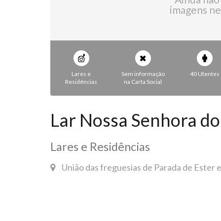
imagens ne
Lares e
Sem informação
40 Utentes
Residências
na Carta Social
Lar Nossa Senhora do 
Lares e Residências
União das freguesias de Parada de Ester e