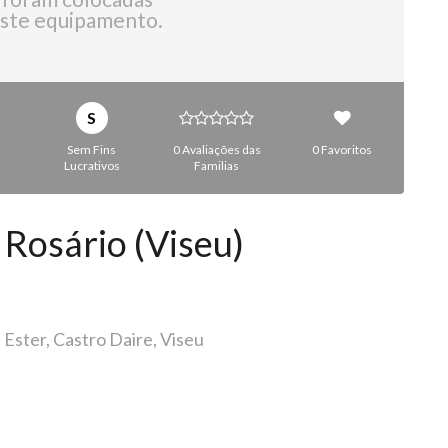
ste equipamento.
S
Sem Fins
0 Avaliações das
0 Favoritos
Lucrativos
Familias
Rosário (Viseu)
 Ester, Castro Daire, Viseu