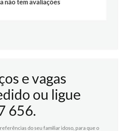
a não tem avaliações
ços e vagas
dido ou ligue
7 656.
eferências do seu familiar idoso, para que o