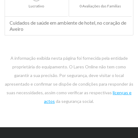
Lucrativo
0 Avaliações das Familias
Cuidados de saúde em ambiente de hotel, no coração de
Aveiro
A informação exibida nesta página foi fornecida pela entidade
proprietária do equipamento. O Lares Online não tem como
garantir a sua precisão. Por segurança, deve visitar o local
apresentado e confirmar se dispõe de condições para responder ás
suas necessidades, assim como verificar as respectivas
licenças e
actos
da segurança social.