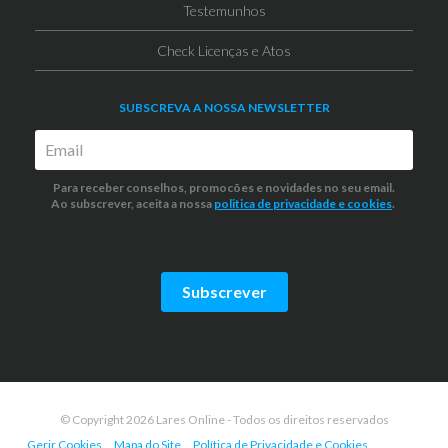
Testemunhos
Check Licenças e Atos
SUBSCREVA A NOSSA NEWSLETTER
Para receber conselhos, promocões e novidades no seu email.
Ao subscrever, aceita a nossa
politica de privacidade
e cookies
.
Subscrever
© Copyright 2026 Lares Online - Todos os direitos reservados
Gerir Cookies
Mapa do Site
Política de Privacidade e Cookies