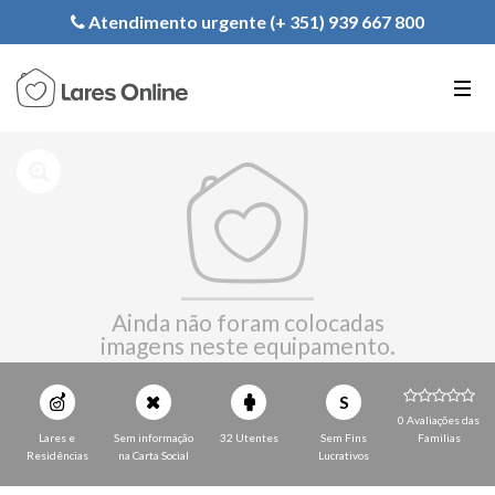
Registe a sua Instituição
Atendimento urgente (+ 351) 939 667 800
PT
EN
FR
Ainda não foram colocadas
imagens neste equipamento.
S
0 Avaliações das
Lares e
Sem informação
32 Utentes
Sem Fins
Familias
Residências
na Carta Social
Lucrativos