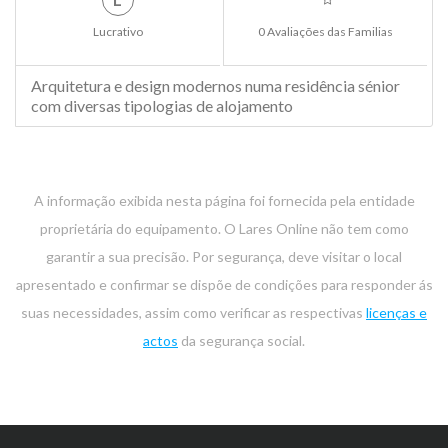
Lucrativo
0 Avaliações das Familias
Arquitetura e design modernos numa residência sénior
com diversas tipologias de alojamento
A informação exibida nesta página foi fornecida pela entidade
proprietária do equipamento. O Lares Online não tem como
garantir a sua precisão. Por segurança, deve visitar o local
apresentado e confirmar se dispõe de condições para responder ás
suas necessidades, assim como verificar as respectivas
licenças e
actos
da segurança social.