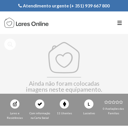
Registe a sua Instituição
Atendimento urgente (+ 351) 939 667 800
PT
EN
FR
Ainda não foram colocadas
imagens neste equipamento.
L
0 Avaliações das
Lares e
Com informação
11 Utentes
Lucrativo
Familias
Residências
na Carta Social