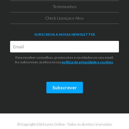
Testemunhos
Check Licenças e Atos
SUBSCREVA A NOSSA NEWSLETTER
Para receber conselhos, promocões e novidades no seu email.
Ao subscrever, aceita a nossa
politica de privacidade
e cookies
.
Subscrever
© Copyright 2026 Lares Online - Todos os direitos reservados