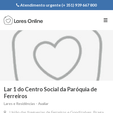
Registe a sua Instituição
Atendimento urgente (+ 351) 939 667 800
PT
EN
FR
Lar 1 do Centro Social da Paróquia de
Ferreiros
Lares e Residências - Avaliar
União das freguesias de Ferreiros e Gondizalves, Braga,