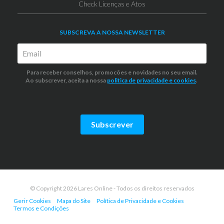
Check Licenças e Atos
SUBSCREVA A NOSSA NEWSLETTER
Para receber conselhos, promocões e novidades no seu email.
Ao subscrever, aceita a nossa
politica de privacidade
e cookies
.
Subscrever
© Copyright 2026 Lares Online - Todos os direitos reservados
Gerir Cookies
Mapa do Site
Política de Privacidade e Cookies
Termos e Condições