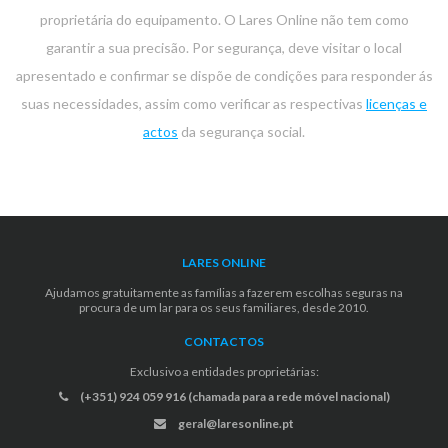
proprietária do equipamento. O Lares Online não tem como
garantir a sua precisão. Por segurança, deve visitar o local
apresentado e confirmar se dispõe de condições para responder ás
suas necessidades, assim como verificar as respectivas
licenças e
actos
da segurança social.
LARES ONLINE
Ajudamos gratuitamente as famílias a fazerem escolhas seguras na
procura de um lar para os seus familiares, desde 2010.
CONTACTOS
Exclusivo a entidades proprietárias:
(+351) 924 059 916 (chamada para a rede móvel nacional)
geral@laresonline.pt