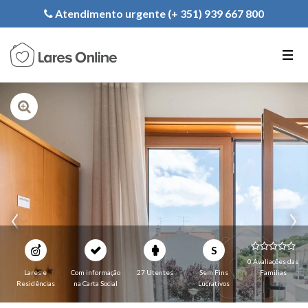
Registe a sua Instituição
Atendimento urgente (+ 351) 939 667 800
PT
EN
FR
S
0 Avaliações das
Lares e
Com informação
27 Utentes
Sem Fins
Familias
Residências
na Carta Social
Lucrativos