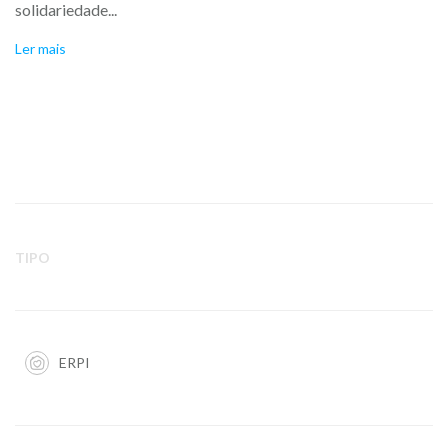
solidariedade...
Ler mais
TIPO
ERPI