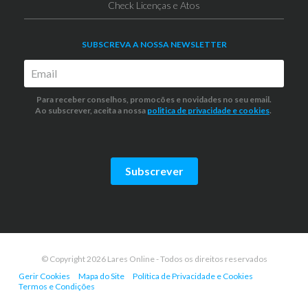
Check Licenças e Atos
SUBSCREVA A NOSSA NEWSLETTER
Para receber conselhos, promocões e novidades no seu email.
Ao subscrever, aceita a nossa
politica de privacidade
e cookies
.
Subscrever
© Copyright 2026 Lares Online - Todos os direitos reservados
Gerir Cookies
Mapa do Site
Política de Privacidade e Cookies
Termos e Condições