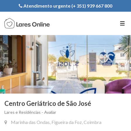
Registe a sua Instituição
Atendimento urgente (+ 351) 939 667 800
PT
EN
FR
Centro Geriátrico de São José
Lares e Residências - Avaliar
Marinha das Ondas, Figueira da Foz, Coimbra